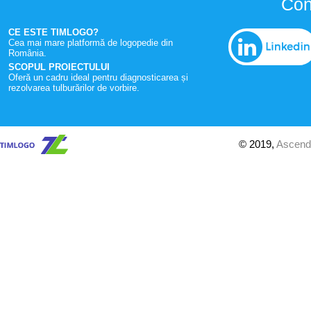
Con
CE ESTE TIMLOGO?
Cea mai mare platformă de logopedie din
România.
SCOPUL PROIECTULUI
Oferă un cadru ideal pentru diagnosticarea și
rezolvarea tulburărilor de vorbire.
© 2019,
Ascend