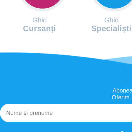
Ghid
Ghid
Cursanți
Specialiști
Aboneaz
Oferim 