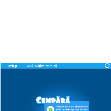
Notice
: Undefined index: id in
/var/www/html/games/C_FRI_MOD_J/index.php
on line
34
Notice
: Undefined index: given in
/var/www/html/games/C_FRI_MOD_J/index.php
on line
38
Notice
: Undefined offset: 1 in
/var/www/html/api/v1/model/User.php
on line
1156
Timlogo
Hai să învățăm împreună